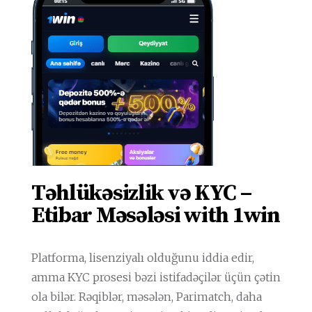
Təhlükəsizlik və KYC –
Etibar Məsələsi with 1win
Platforma, lisenziyalı olduğunu iddia edir,
amma KYC prosesi bəzi istifadəçilər üçün çətin
ola bilər. Rəqiblər, məsələn, Parimatch, daha