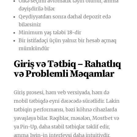
Ölkə seçimi avtomatik təyin olunur, amma
dəyişdirilə bilər
Qeydiyyatdan sonra dərhal depozit edə
bilərsiniz
Minimum yaş tələbi 18-dir
Bir istifadəçi üçün yalnız bir hesab açmaq
mümkündür
Giriş və Tətbiq – Rahatlıq
və Problemli Məqamlar
Giriş prosesi, həm veb versiyada, həm də
mobil tətbiqdə eyni dərəcədə sürətlidir. Lakin
tətbiqin performansı, bəzi köhnə cihazlarda
yavaşlaya bilər. Rəqiblər, məsələn, Mostbet və
ya Pin-Up, daha stabil tətbiqlər təklif edir,
amma 1win-in interfeysi daha intuitivdir.