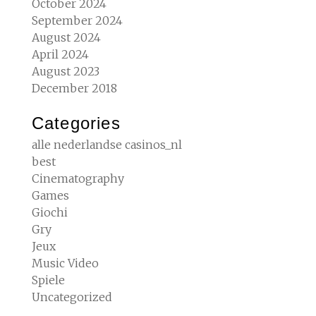
October 2024
September 2024
August 2024
April 2024
August 2023
December 2018
Categories
alle nederlandse casinos_nl
best
Cinematography
Games
Giochi
Gry
Jeux
Music Video
Spiele
Uncategorized