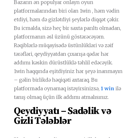
Bazarın ən populyar onlayn oyun
platformalarından biri olan 1win , həm vədin
etdiyi, həm də gizlətdiyi şeylərlə diqqət çəkir.
Bu icmalda, sizə heç bir saxta parıltı olmadan,
platformanın əsl üzünü göstərəcəyəm.
Rəqiblərlə müqayisədə üstünlükləri və zəif
tərəfləri, qeydiyyatdan çıxarışa qədər hər
addımı kəskin dürüstlüklə təhlil edəcəyik.
1win haqqında eşitdiyiniz hər şeyə inanmayın
– gəlin birlikdə həqiqəti axtaraq. Bu
platformada oynamaq istəyirsinizsə,
1 win
ilə
tanış olmaq üçün ilk addımı atmalısınız.
Qeydiyyatı – Sadəlik və
Gizli Tələblər