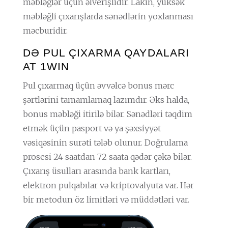
məbləğlər üçün əlverişlidir. Lakin, yüksək
məbləğli çıxarışlarda sənədlərin yoxlanması
məcburidir.
DƏ PUL ÇIXARMA QAYDALARI
AT 1WIN
Pul çıxarmaq üçün əvvəlcə bonus mərc
şərtlərini tamamlamaq lazımdır. Əks halda,
bonus məbləği itirilə bilər. Sənədləri təqdim
etmək üçün pasport və ya şəxsiyyət
vəsiqəsinin surəti tələb olunur. Doğrulama
prosesi 24 saatdan 72 saata qədər çəkə bilər.
Çıxarış üsulları arasında bank kartları,
elektron pulqabılar və kriptovalyuta var. Hər
bir metodun öz limitləri və müddətləri var.