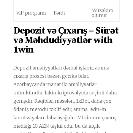
Müzakirə
VIP proqramı
Fərdi
olunur
Depozit və Çıxarış – Sürət
və Məhdudiyyətlər with
1win
Depozit əməliyyatları dərhal işlənir, amma
çıxarış prosesi bəzən gecikə bilər.
Azərbaycanda manat ilə əməliyyatlar
mümkündür, lakin kriptovalyuta seçimi daha
genişdir. Rəqiblər, məsələn, 1xBet, daha çox
ödəniş metodu təklif edir, amma 1win-in
komissiyaları daha aşağıdır. Minimum çıxarış
məbləği 10 AZN təşkil edir, bu da kiçik