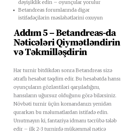
dəyişiklik edin – oyunçular yorulur
Betandreas forumlarında digər
istifadəçilərin məsləhətlərini oxuyun
Addım 5 – Betandreas-da
Nəticələri Qiymətləndirin
və Təkmilləşdirin
Hər turnir bitdikdən sonra Betandreas sizə
ətraflı hesabat təqdim edir. Bu hesabatda hansı
oyunçuların gözləntiləri qarşıladığını,
hansıların uğursuz olduğunu görə bilərsiniz.
Növbəti turnir üçün komandanızı yenidən
qurarkən bu məlumatlardan istifadə edin.
Unutmayın ki, fantaziya idmanı təcrübə tələb
edir – ilk 2-3 turnirdə mükəmməl nəticə