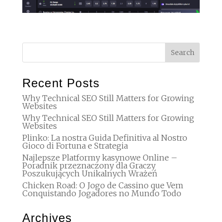
Recent Posts
Why Technical SEO Still Matters for Growing
Websites
Why Technical SEO Still Matters for Growing
Websites
Plinko: La nostra Guida Definitiva al Nostro
Gioco di Fortuna e Strategia
Najlepsze Platformy kasynowe Online –
Poradnik przeznaczony dla Graczy
Poszukujących Unikalnych Wrażeń
Chicken Road: O Jogo de Cassino que Vem
Conquistando Jogadores no Mundo Todo
Archives