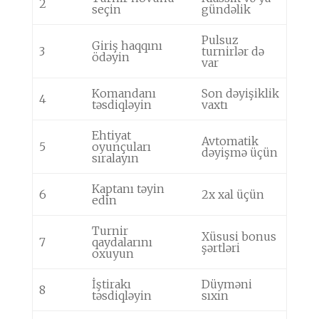
2
seçin
gündəlik
Pulsuz
Giriş haqqını
3
turnirlər də
ödəyin
var
Komandanı
Son dəyişiklik
4
təsdiqləyin
vaxtı
Ehtiyat
Avtomatik
5
oyunçuları
dəyişmə üçün
sıralayın
Kaptanı təyin
6
2x xal üçün
edin
Turnir
Xüsusi bonus
7
qaydalarını
şərtləri
oxuyun
İştirakı
Düyməni
8
təsdiqləyin
sıxın