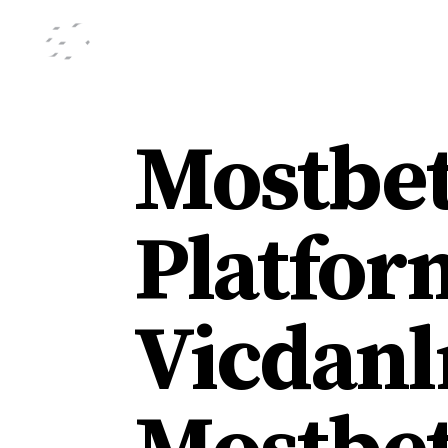
Mostbe
Platfo
Vicdanlı