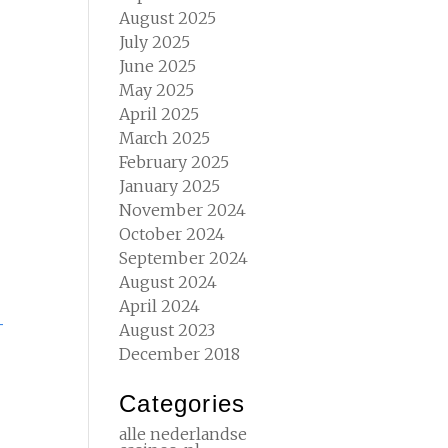
August 2025
July 2025
June 2025
May 2025
April 2025
March 2025
February 2025
January 2025
November 2024
October 2024
September 2024
August 2024
k
April 2024
-
August 2023
December 2018
Categories
alle nederlandse