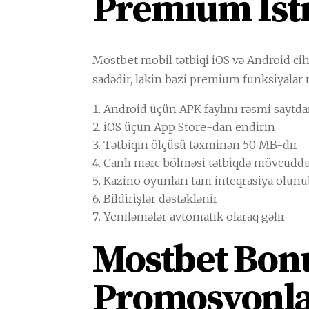
Premium İsti
Mostbet mobil tətbiqi iOS və Android ciha
sadədir, lakin bəzi premium funksiyala
Android üçün APK faylını rəsmi saytda
iOS üçün App Store-dan endirin
Tətbiqin ölçüsü təxminən 50 MB-dır
Canlı mərc bölməsi tətbiqdə mövcudd
Kazino oyunları tam inteqrasiya olun
Bildirişlər dəstəklənir
Yeniləmələr avtomatik olaraq gəlir
Mostbet Bonu
Promosyonlar