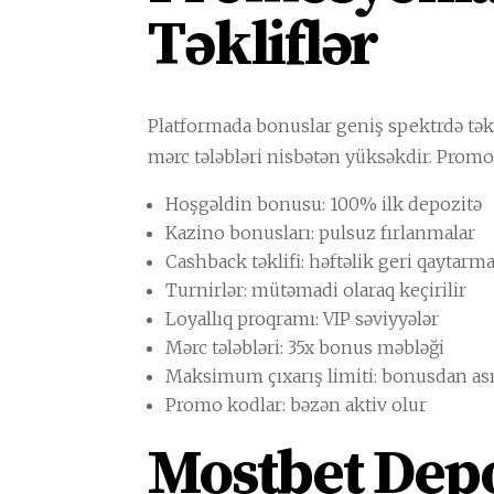
Təkliflər
Platformada bonuslar geniş spektrdə təkl
mərc tələbləri nisbətən yüksəkdir. Promos
Hoşgəldin bonusu: 100% ilk depozitə
Kazino bonusları: pulsuz fırlanmalar
Cashback təklifi: həftəlik geri qaytarm
Turnirlər: mütəmadi olaraq keçirilir
Loyallıq proqramı: VIP səviyyələr
Mərc tələbləri: 35x bonus məbləği
Maksimum çıxarış limiti: bonusdan ası
Promo kodlar: bəzən aktiv olur
Mostbet Depoz