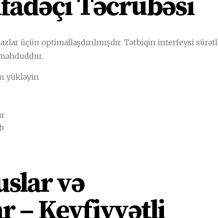
fadəçi Təcrübəsi
zlar üçün optimallaşdırılmışdır. Tətbiqin interfeysi sürətl
r məhduddur.
n yükləyin
ur
ub
slar və
 – Keyfiyyətli