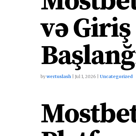
Mostbet
və Giriş
Başlanğ
by
wertuslash
|
Jul 1, 2026
|
Uncategorized
Mostbe