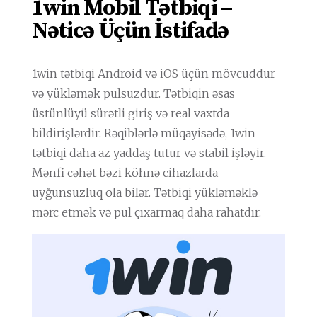
1win Mobil Tətbiqi –
Nəticə Üçün İstifadə
1win tətbiqi Android və iOS üçün mövcuddur
və yükləmək pulsuzdur. Tətbiqin əsas
üstünlüyü sürətli giriş və real vaxtda
bildirişlərdir. Rəqiblərlə müqayisədə, 1win
tətbiqi daha az yaddaş tutur və stabil işləyir.
Mənfi cəhət bəzi köhnə cihazlarda
uyğunsuzluq ola bilər. Tətbiqi yükləməklə
mərc etmək və pul çıxarmaq daha rahatdır.