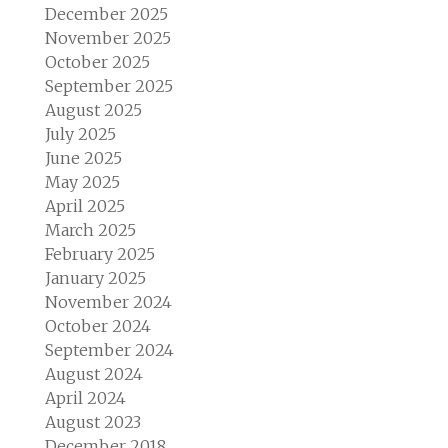
December 2025
November 2025
October 2025
September 2025
August 2025
July 2025
June 2025
May 2025
April 2025
March 2025
February 2025
January 2025
November 2024
October 2024
September 2024
August 2024
April 2024
August 2023
December 2018