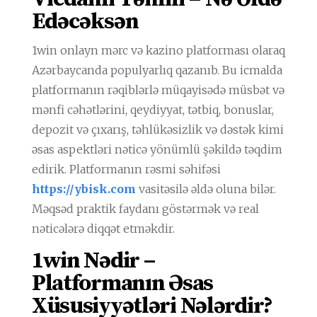
Edəcəksən
1win onlayn mərc və kazino platforması olaraq
Azərbaycanda populyarlıq qazanıb. Bu icmalda
platformanın rəqiblərlə müqayisədə müsbət və
mənfi cəhətlərini, qeydiyyat, tətbiq, bonuslar,
depozit və çıxarış, təhlükəsizlik və dəstək kimi
əsas aspektləri nəticə yönümlü şəkildə təqdim
edirik. Platformanın rəsmi səhifəsi
https://ybisk.com
vasitəsilə əldə oluna bilər.
Məqsəd praktik faydanı göstərmək və real
nəticələrə diqqət etməkdir.
1win Nədir –
Platformanın Əsas
Xüsusiyyətləri Nələrdir?