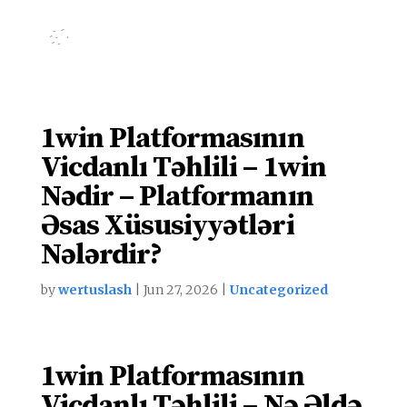
1win Platformasının
Vicdanlı Təhlili – 1win
Nədir – Platformanın
Əsas Xüsusiyyətləri
Nələrdir?
by
wertuslash
|
Jun 27, 2026
|
Uncategorized
1win Platformasının
Vicdanlı Təhlili – Nə Əldə