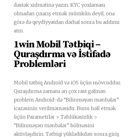
dəstək xidmətinə yazın. KYC yoxlaması
olmadan çıxarış etmək mümkün deyil, ona
görə də qeydiyyatdan dərhal sonra bu addımı
atın.
1win Mobil Tətbiqi –
Quraşdırma və İstifadə
Problemləri
Mobil tətbiq Android və iOS üçün mövcuddur.
Quraşdırma zamanı ən çox rast gəlinən
problem Android-də “Bilinməyən mənbələr”
icazəsinin verilməməsidir. Bunu həll etmək
üçün Parametrlər > Təhlükəsizlik >
“Bilinməyən mənbələr” bölməsini
aktivləşdirin. Tətbiqi yüklədikdən sonra giriş