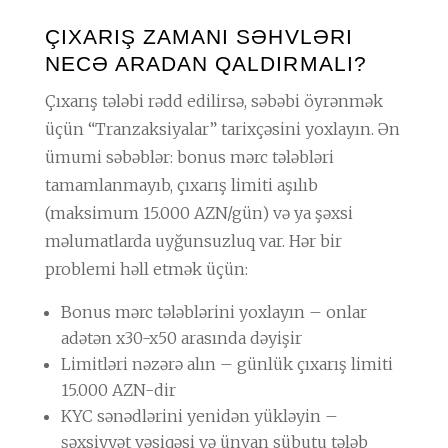
ÇIXARIŞ ZAMANI SƏHVLƏRI
NECƏ ARADAN QALDIRMALI?
Çıxarış tələbi rədd edilirsə, səbəbi öyrənmək
üçün “Tranzaksiyalar” tarixçəsini yoxlayın. Ən
ümumi səbəblər: bonus mərc tələbləri
tamamlanmayıb, çıxarış limiti aşılıb
(maksimum 15.000 AZN/gün) və ya şəxsi
məlumatlarda uyğunsuzluq var. Hər bir
problemi həll etmək üçün:
Bonus mərc tələblərini yoxlayın – onlar
adətən x30-x50 arasında dəyişir
Limitləri nəzərə alın – günlük çıxarış limiti
15.000 AZN-dir
KYC sənədlərini yenidən yükləyin –
şəxsiyyət vəsiqəsi və ünvan sübutu tələb