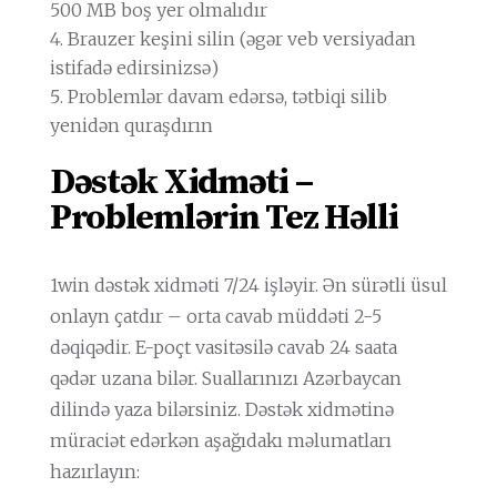
500 MB boş yer olmalıdır
Brauzer keşini silin (əgər veb versiyadan
istifadə edirsinizsə)
Problemlər davam edərsə, tətbiqi silib
yenidən quraşdırın
Dəstək Xidməti –
Problemlərin Tez Həlli
1win dəstək xidməti 7/24 işləyir. Ən sürətli üsul
onlayn çatdır – orta cavab müddəti 2-5
dəqiqədir. E-poçt vasitəsilə cavab 24 saata
qədər uzana bilər. Suallarınızı Azərbaycan
dilində yaza bilərsiniz. Dəstək xidmətinə
müraciət edərkən aşağıdakı məlumatları
hazırlayın: