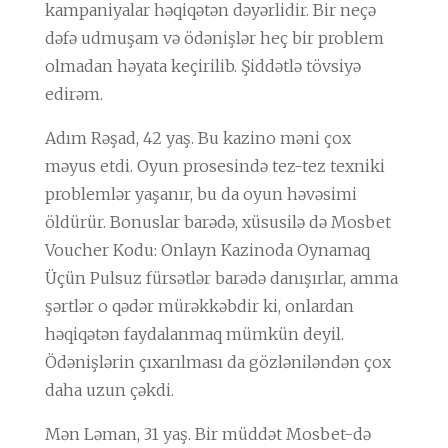
kampaniyalar həqiqətən dəyərlidir. Bir neçə
dəfə udmuşam və ödənişlər heç bir problem
olmadan həyata keçirilib. Şiddətlə tövsiyə
edirəm.
Adım Rəşad, 42 yaş. Bu kazino məni çox
məyus etdi. Oyun prosesində tez-tez texniki
problemlər yaşanır, bu da oyun həvəsimi
öldürür. Bonuslar barədə, xüsusilə də Mosbet
Voucher Kodu: Onlayn Kazinoda Oynamaq
Üçün Pulsuz fürsətlər barədə danışırlar, amma
şərtlər o qədər mürəkkəbdir ki, onlardan
həqiqətən faydalanmaq mümkün deyil.
Ödənişlərin çıxarılması da gözləniləndən çox
daha uzun çəkdi.
Mən Ləman, 31 yaş. Bir müddət Mosbet-də