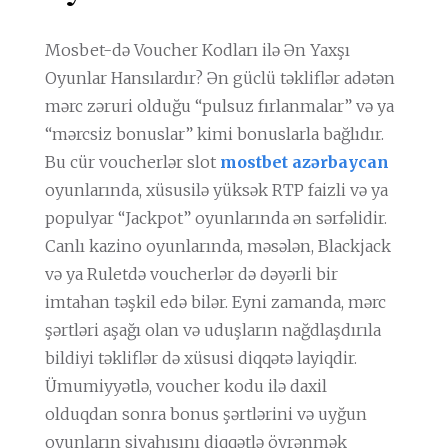
Mosbet-də Voucher Kodları ilə Ən Yaxşı
Oyunlar Hansılardır? Ən güclü təkliflər adətən
mərc zəruri olduğu “pulsuz fırlanmalar” və ya
“mərcsiz bonuslar” kimi bonuslarla bağlıdır.
Bu cür voucherlər slot
mostbet azərbaycan
oyunlarında, xüsusilə yüksək RTP faizli və ya
populyar “Jackpot” oyunlarında ən sərfəlidir.
Canlı kazino oyunlarında, məsələn, Blackjack
və ya Ruletdə voucherlər də dəyərli bir
imtahan təşkil edə bilər. Eyni zamanda, mərc
şərtləri aşağı olan və uduşların nağdlaşdırıla
bildiyi təkliflər də xüsusi diqqətə layiqdir.
Ümumiyyətlə, voucher kodu ilə daxil
olduqdan sonra bonus şərtlərini və uyğun
oyunların siyahısını diqqətlə öyrənmək