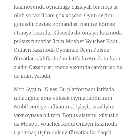
kazinosunda oynamağa başlayalı bir neçə ay
olub və təcrübəm çox xoşdur. Oyun seçimi
genişdir, dəstək komandası həmişə kömək
etməyə hazırdır. Xüsusilə də, onlayn kazinoda
pulsuz fürsətlər üçün Mosbet Voucher Kodu:
Onlayn Kazinoda Oynamaq Üçün Pulsuz
fürsətlər təkliflərindən istifadə etmək imkanı
əladır. Qazancları mənə vaxtında çatdırırlar, bu
da inam yaradır.
Mən Aygün, 35 yaş. Bu platformanı istifadə
rahatlığına görə yüksək qiymətləndirirəm.
Mobil versiya mükəmməl işləyir, istədiyim
vaxt oynaya bilirəm. Bonus sistemi, xüsusilə
də Mosbet Voucher Kodu: Onlayn Kazinoda
Oynamaq Üçün Pulsuz fürsətlər ilə əlaqəli