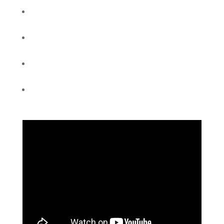
Mosbet Voucher Kodu: Necə Əldə Edilir və
İstifadə Olunur?
Mosbet-də Voucher Kodları ilə Ən Yaxşı
Oyunlar Hansılardır?
Mosbet Voucher Kodu: Bonuslar və
Promosyonlarla Əlavə Üstünlüklər
Mosbet-də Voucher Kodu ilə Oynayarkən
Qazanma Şansını Necə Artırmaq Olar?