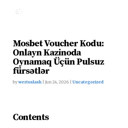
Mosbet Voucher Kodu:
Onlayn Kazinoda
Oynamaq Üçün Pulsuz
fürsətlər
by
wertuslash
|
Jun 24, 2026
|
Uncategorized
Contents