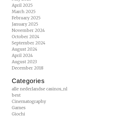
April 2025
March 2025
February 2025
January 2025
November 2024
October 2024
September 2024
August 2024
April 2024
August 2023
December 2018
Categories
alle nederlandse casinos_nl
best
Cinematography
Games
Giochi