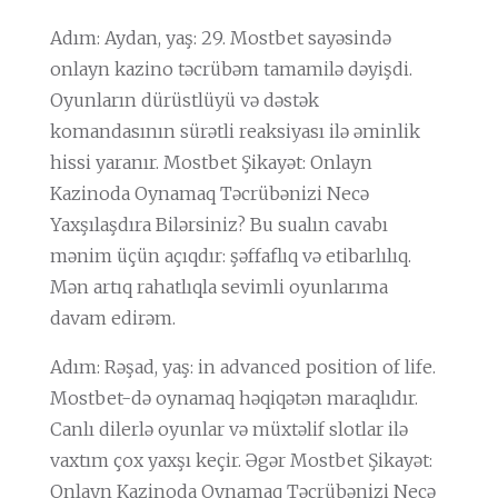
Adım: Aydan, yaş: 29. Mostbet sayəsində
onlayn kazino təcrübəm tamamilə dəyişdi.
Oyunların dürüstlüyü və dəstək
komandasının sürətli reaksiyası ilə əminlik
hissi yaranır. Mostbet Şikayət: Onlayn
Kazinoda Oynamaq Təcrübənizi Necə
Yaxşılaşdıra Bilərsiniz? Bu sualın cavabı
mənim üçün açıqdır: şəffaflıq və etibarlılıq.
Mən artıq rahatlıqla sevimli oyunlarıma
davam edirəm.
Adım: Rəşad, yaş: in advanced position of life.
Mostbet-də oynamaq həqiqətən maraqlıdır.
Canlı dilerlə oyunlar və müxtəlif slotlar ilə
vaxtım çox yaxşı keçir. Əgər Mostbet Şikayət:
Onlayn Kazinoda Oynamaq Təcrübənizi Necə