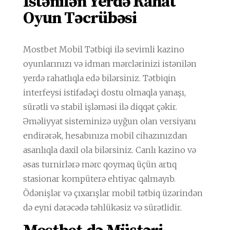
İstənilən Yerdə Rahat
Oyun Təcrübəsi
Mostbet Mobil Tətbiqi ilə sevimli kazino
oyunlarınızı və idman mərclərinizi istənilən
yerdə rahatlıqla edə bilərsiniz. Tətbiqin
interfeysi istifadəçi dostu olmaqla yanaşı,
sürətli və stabil işləməsi ilə diqqət çəkir.
Əməliyyat sisteminizə uyğun olan versiyanı
endirərək, hesabınıza mobil cihazınızdan
asanlıqla daxil ola bilərsiniz. Canlı kazino və
əsas turnirlərə mərc qoymaq üçün artıq
stasionar kompüterə ehtiyac qalmayıb.
Ödənişlər və çıxarışlar mobil tətbiq üzərindən
də eyni dərəcədə təhlükəsiz və sürətlidir.