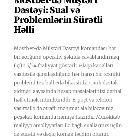
Mostbet-də Müştəri
Dəstəyi: Sual və
Problemlərin Sürətli
Həlli
Mostbet-də Müştəri Dəstəyi komandası hər
bir sorğunu operativ şəkildə cavablandırmaq
üçün 7/24 fəaliyyət göstərir. Əlaqə kanalları
vasitəsilə qarşılaşdığınız hər hansı bir texniki
problemi tez həll edə bilərsiniz. Canlı dəstək
xidməti sayəsində hesab məsələlərinizi dərhal
həll etmək mümkündür. E-poçt və telefon
vasitəsilə də ətraflı məlumat ala biləcəyiniz
peşəkar komanda həmişə hazırdır. Mürəkkəb
maliyyə əməliyyatları ilə bağlı suallarınız üçün
də sürətli və dəqiq kömək təqdim olunur.