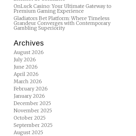
OnLuck Casino: Your Ultimate Gateway to
Premium Gaming Experience
Gladiators Bet Platform: Where Timeless
Grandeur Converges with Contemporary
Gambling Superiority
Archives
August 2026
July 2026
June 2026
April 2026
March 2026
February 2026
January 2026
December 2025
November 2025
October 2025
September 2025
August 2025