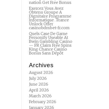
nation Get Free Bonus
Exercez Vous Avez
Obtenu Groupe A
Dignitaire Programme
Informatique . France
Unlock Offer
casinobdmbet-fr.com
Quels Case De Game
Personify Useable At
Bwin Gambling Casino
— FR Claim Free Spins
King Chance Casino
Bonus Sans Dépôt
Archives
August 2026
July 2026
June 2026
April 2026
March 2026
February 2026
January 2026