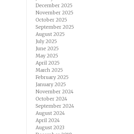
December 2025
November 2025
October 2025
September 2025
August 2025
July 2025
June 2025
May 2025
April 2025
March 2025
February 2025
January 2025
November 2024
October 2024
September 2024
August 2024
April 2024
August 2023