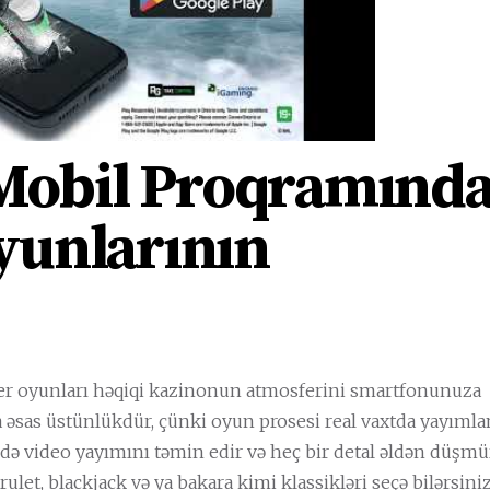
Mobil Proqramınd
Oyunlarının
er oyunları həqiqi kazinonun atmosferini smartfonunuza
rada əsas üstünlükdür, çünki oyun prosesi real vaxtda yayımlan
də video yayımını təmin edir və heç bir detal əldən düşmü
let, blackjack və ya bakara kimi klassikləri seçə bilərsiniz