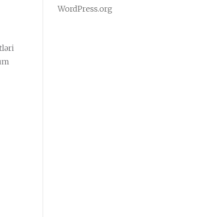
WordPress.org
ləri
mum