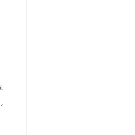
il
z.