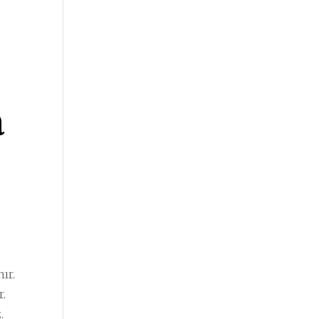
a
ır.
r.
.