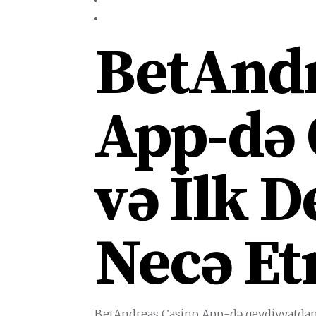
BetAndreas Platformasında Oyun Təcrü
BetAndr
App-də 
və İlk D
Necə Et
BetAndreas Casino App-də qeydiyyatdan