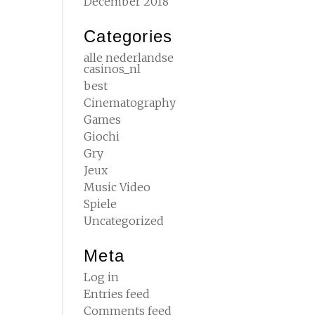
December 2018
Categories
alle nederlandse
casinos_nl
best
Cinematography
Games
Giochi
Gry
Jeux
Music Video
Spiele
Uncategorized
Meta
Log in
Entries feed
Comments feed