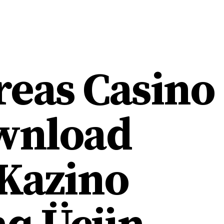
HOME
WORK
ABOU
eas Casino
wnload
Kazino