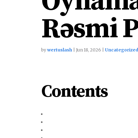
Oynama
Rəsmi P
by
wertuslash
|
Jun 18, 2026
|
Uncategorize
Contents
BetAndreas Casino App-də Qeydiyyat v
BetAndreas Kazino Tətbiqində Hansı 
BetAndreas Mobil Proqramında Canlı D
BetAndreas Casino App-də Bonuslar v