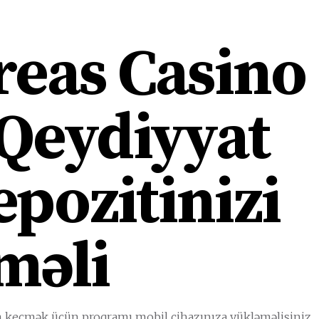
bəsini Təkmilləşdirməyin Sirləri
eas Casino
Qeydiyyat
epozitinizi
məli
 keçmək üçün proqramı mobil cihazınıza yükləməlisiniz.