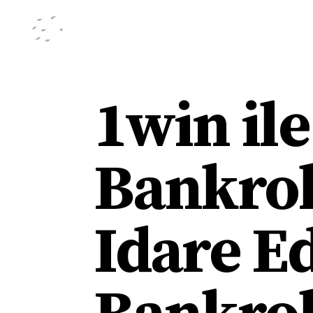
1win ile
Bankro
Idare Ed