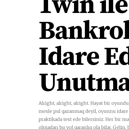
1win ile
Bankro
Idare Ed
Unutmay
Alright, alright, alright. Hayat bir oyun
mesle pul qazanmaq deyil, oyunnu idar
praktikada test ede bilersiniz. Her bir 
olmadan bu yol qaranlıq ola bilər. Gelin, 