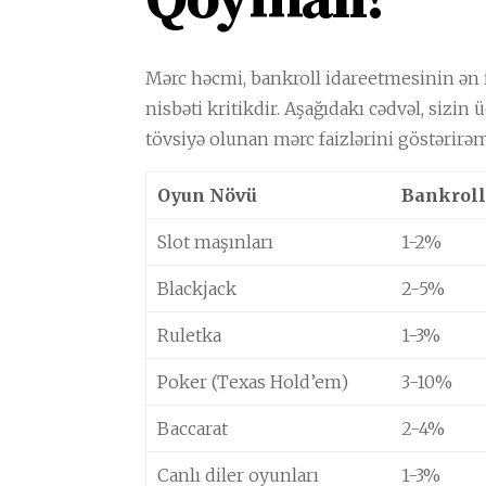
Qoymalı?
Mərc həcmi, bankroll idareetmesinin ən 
nisbəti kritikdir. Aşağıdakı cədvəl, sizin
tövsiyə olunan mərc faizlərini göstərirəm
Oyun Növü
Bankroll
Slot maşınları
1-2%
Blackjack
2-5%
Ruletka
1-3%
Poker (Texas Hold’em)
3-10%
Baccarat
2-4%
Canlı diler oyunları
1-3%