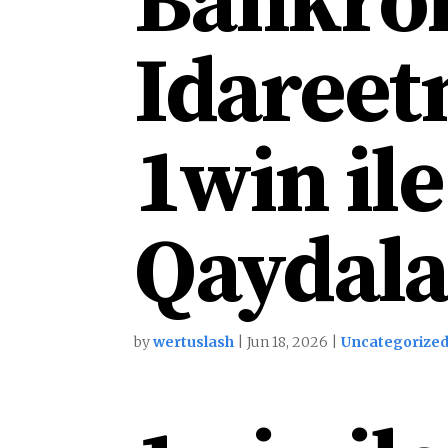
Bankrol
Idareet
1win ile
Qaydala
by
wertuslash
|
Jun 18, 2026
|
Uncategorize