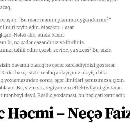
acaq.
soruşun: “Bu mərc mənim planıma uyğundurmu?”
imiti təyin edin. Məsələn, 1 saat.
aşın. Nəfəs alın, ətrafa baxın.
zın ki, nə qədər qazandınız və itirdiniz.
ızı təhlil edin: qəzəb, sevinc, ya stress? Bu, sizin
sizin davamlı olaraq nə qədər xərclədiyinizi göstərər.
rici baxış, sizin reallıq anlayışınızı dəyişə bilər.
q yoxlamasından sonra, əgər limitləri aşmısınızsa, çıxın.
ayın. Bu, sizin strategiyanızın effektivliyini göstərər.
r mənbəyi deyil. Reallıq yoxlaması, bu həqiqəti xatırladır.
 Həcmi – Neçə Fai