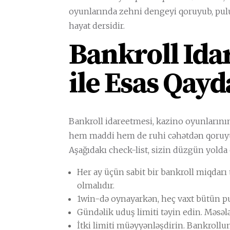
oyunlarında zehni dengeyi qoruyub, pulunu
hayat dersidir.
Bankroll Ida
ile Esas Qayd
Bankroll idareetmesi, kazino oyunlarının
hem maddi hem de ruhi cəhətdən qoruyu
Aşağıdakı check-list, sizin düzgün yolda
Her ay üçün sabit bir bankroll miqdarı
olmalıdır.
1win-də oynayarkən, heç vaxt bütün 
Gündəlik uduş limiti təyin edin. Məsə
İtki limiti müəyyənləşdirin. Bankrollu