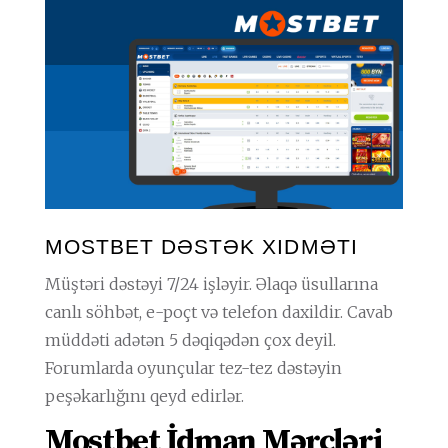
MOSTBET DƏSTƏK XIDMƏTI
Müştəri dəstəyi 7/24 işləyir. Əlaqə üsullarına
canlı söhbət, e-poçt və telefon daxildir. Cavab
müddəti adətən 5 dəqiqədən çox deyil.
Forumlarda oyunçular tez-tez dəstəyin
peşəkarlığını qeyd edirlər.
Mostbet İdman Mərcləri