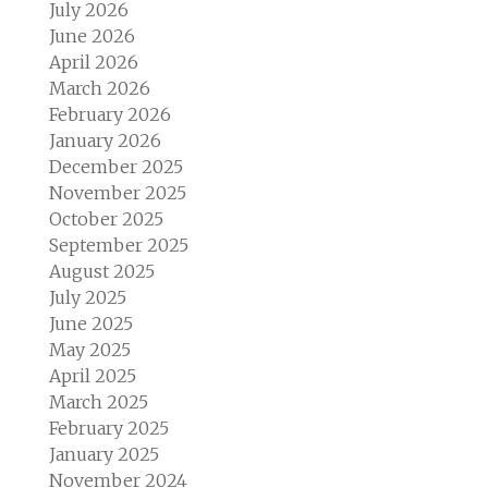
July 2026
June 2026
April 2026
March 2026
February 2026
January 2026
December 2025
November 2025
October 2025
September 2025
August 2025
July 2025
June 2025
May 2025
April 2025
March 2025
February 2025
January 2025
November 2024