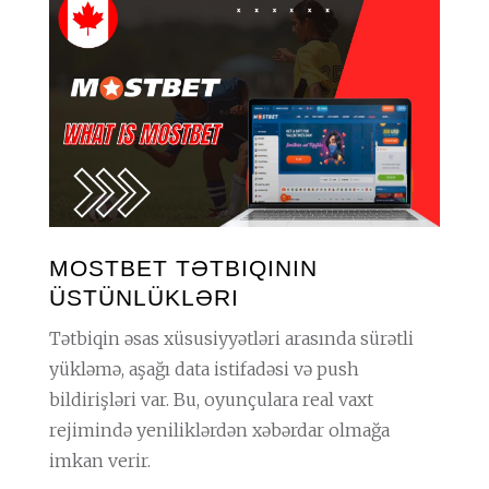
MOSTBET TƏTBIQININ
ÜSTÜNLÜKLƏRI
Tətbiqin əsas xüsusiyyətləri arasında sürətli
yükləmə, aşağı data istifadəsi və push
bildirişləri var. Bu, oyunçulara real vaxt
rejimində yeniliklərdən xəbərdar olmağa
imkan verir.