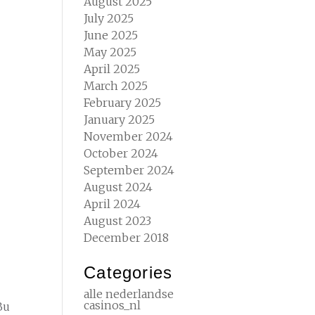
August 2025
July 2025
June 2025
May 2025
April 2025
March 2025
February 2025
January 2025
November 2024
October 2024
September 2024
August 2024
April 2024
August 2023
December 2018
Categories
alle nederlandse
casinos_nl
Bu