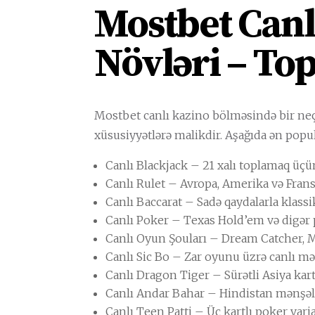
Mostbet Canl
Növləri – Top
Mostbet canlı kazino bölməsində bir ne
xüsusiyyətlərə malikdir. Aşağıda ən popul
Canlı Blackjack – 21 xalı toplamaq üçün
Canlı Rulet – Avropa, Amerika və Fransız
Canlı Baccarat – Sadə qaydalarla klass
Canlı Poker – Texas Hold’em və digər 
Canlı Oyun Şouları – Dream Catcher, 
Canlı Sic Bo – Zar oyunu üzrə canlı mə
Canlı Dragon Tiger – Sürətli Asiya ka
Canlı Andar Bahar – Hindistan mənşəl
Canlı Teen Patti – Üç kartlı poker vari