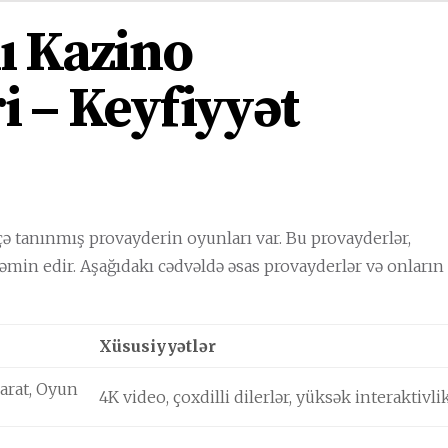
ı Kazino
i – Keyfiyyət
ə tanınmış provayderin oyunları var. Bu provayderlər,
əmin edir. Aşağıdakı cədvəldə əsas provayderlər və onların
Xüsusiyyətlər
carat, Oyun
4K video, çoxdilli dilerlər, yüksək interaktivli