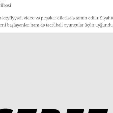
rübəsi
keyfiyyətli video və peşəkar dilerlərlə təmin edilir. Siyahı
 yeni başlayanlar, həm də təcrübəli oyunçular üçün uyğundu