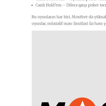
Canlı Hold’em – Dilerə qarşı poker təc
Bu oyunların hər biri, Mostbet-də yüksək 
oyunlar, müxtəlif mərc limitləri ilə həm