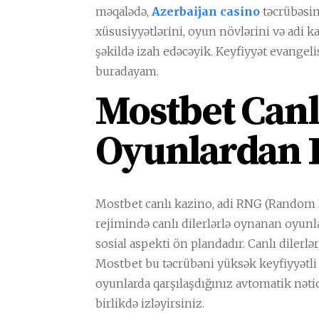
məqalədə,
Azerbaijan casino
təcrübəsini
xüsusiyyətlərini, oyun növlərini və adi k
şəkildə izah edəcəyik. Keyfiyyət evangeli
buradayam.
Mostbet Canl
Oyunlardan F
Mostbet canlı kazino, adi RNG (Random N
rejimində canlı dilerlərlə oynanan oyunlar
sosial aspekti ön plandadır. Canlı dilerlə
Mostbet bu təcrübəni yüksək keyfiyyətli vi
oyunlarda qarşılaşdığınız avtomatik nəticə
birlikdə izləyirsiniz.