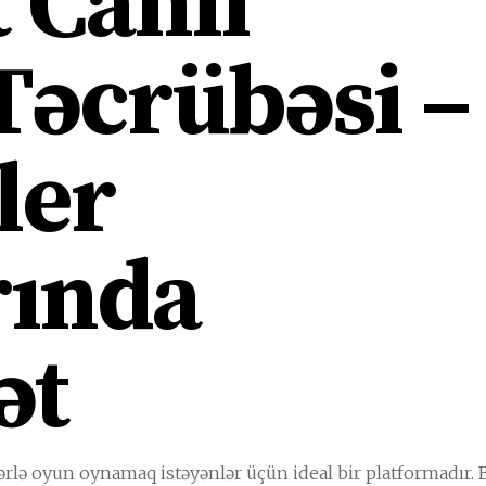
 Canlı
Təcrübəsi –
ler
rında
ət
lərlə oyun oynamaq istəyənlər üçün ideal bir platformadır. 