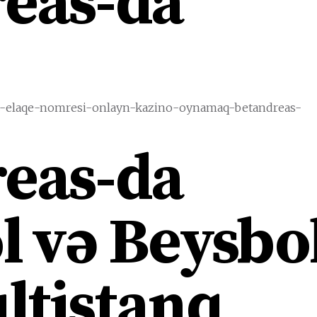
eas-da
-az-elaqe-nomresi-onlayn-kazino-oynamaq-betandreas-
eas-da
l və Beysbo
ltistanq