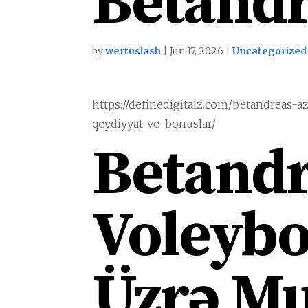
Betandr
by
wertuslash
|
Jun 17, 2026
|
Uncategorized
https://definedigitalz.com/betandreas
qeydiyyat-ve-bonuslar/
Betandr
Voleybo
Üzrə Mu