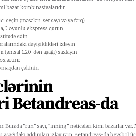
imi bazar kombinasiyalarıdır.
ci seçin (məsələn, set sayı və ya fərq)
ırsa, 3 oyunlu ekspress qurun
stifadə edin
alarındakı dəyişiklikləri izləyin
m (əmsal 1.20-dən aşağı) saxlayın
x artırır
oymaqdan çəkinin
lərinin
ri Betandreas-da
. Burada “run” sayı, “inning” nəticələri kimi bazarlar var.
n aşağıdakı addımları izləyirəm. Betandreas-da beysbol ü