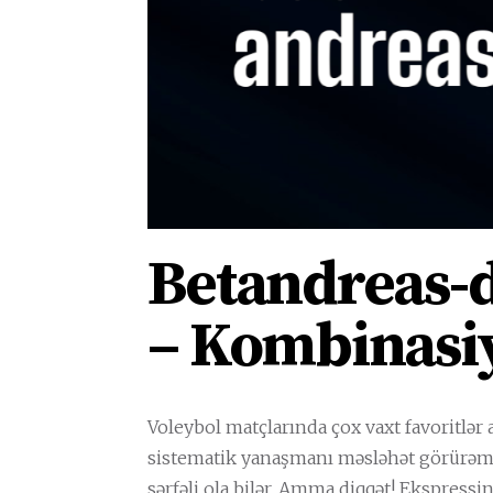
Betandreas-d
– Kombinasiy
Voleybol matçlarında çox vaxt favoritlər 
sistematik yanaşmanı məsləhət görürəm: 
sərfəli ola bilər. Amma diqqət! Ekspressi