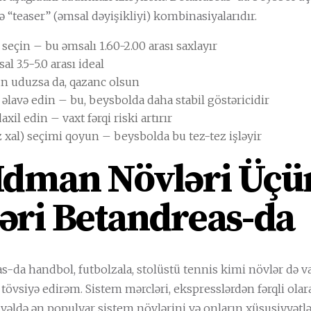
ə “teaser” (əmsal dəyişikliyi) kombinasiyalarıdır.
 seçin – bu əmsalı 1.60-2.00 arası saxlayır
 3.5-5.0 arası ideal
yun uduzsa da, qazanc olsun
əlavə edin – bu, beysbolda daha stabil göstəricidir
il edin – vaxt fərqi riski artırır
 xal) seçimi qoyun – beysbolda bu tez-tez işləyir
Idman Növləri Üçü
əri Betandreas-da
-da handbol, futbolzala, stolüstü tennis kimi növlər də va
tövsiyə edirəm. Sistem mərcləri, ekspresslərdən fərqli olar
dvəldə ən populyar sistem növlərini və onların xüsusiyyətlə