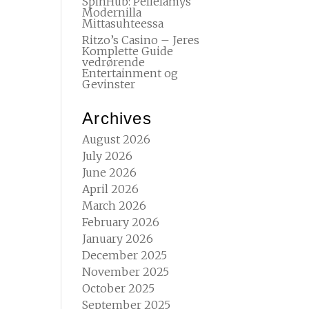
SpinHub: Pelielämys
Modernilla
Mittasuhteessa
Ritzo’s Casino – Jeres
Komplette Guide
vedrørende
Entertainment og
Gevinster
Archives
August 2026
July 2026
June 2026
April 2026
March 2026
February 2026
January 2026
December 2025
November 2025
October 2025
September 2025