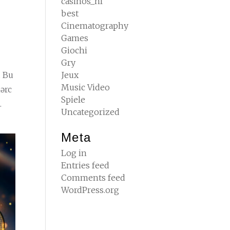
casinos_nl
best
Cinematography
Games
Giochi
Gry
. Bu
Jeux
Music Video
ərc
Spiele
.
Uncategorized
Meta
Log in
Entries feed
Comments feed
WordPress.org