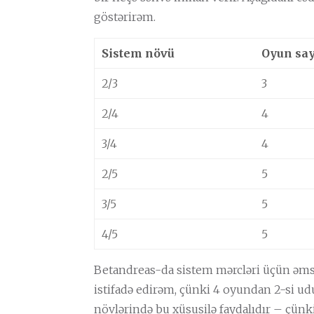
göstərirəm.
Sistem növü
Oyun say
2/3
3
2/4
4
3/4
4
2/5
5
3/5
5
4/5
5
Betandreas-da sistem mərcləri üçün əmsa
istifadə edirəm, çünki 4 oyundan 2-si 
növlərində bu xüsusilə faydalıdır – çün