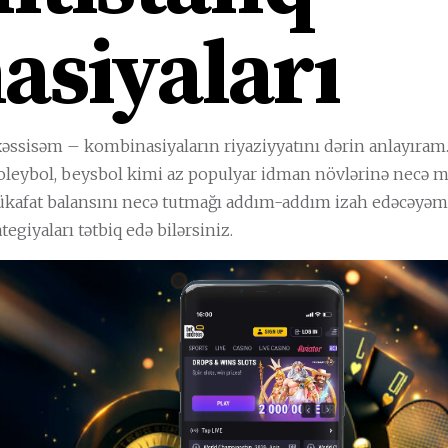
siyaları
əssisəm – kombinasiyaların riyaziyyatını dərin anlayıram
oleybol, beysbol kimi az populyar idman növlərinə necə m
mükafat balansını necə tutmağı addım-addım izah edəcəyəm
egiyaları tətbiq edə bilərsiniz.