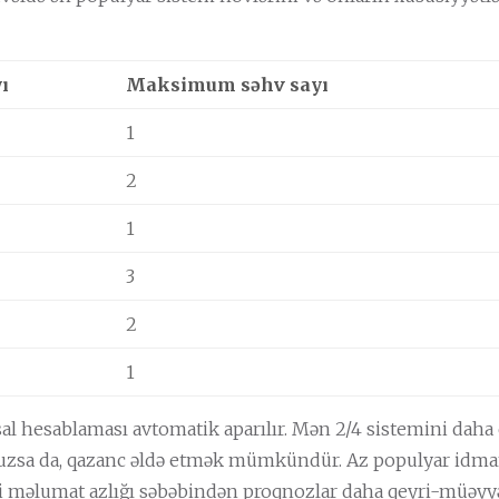
ı
Maksimum səhv sayı
1
2
1
3
2
1
l hesablaması avtomatik aparılır. Mən 2/4 sistemini daha
uduzsa da, qazanc əldə etmək mümkündür. Az populyar idm
ki məlumat azlığı səbəbindən proqnozlar daha qeyri-müəy