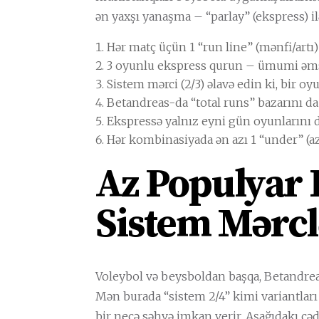
ən yaxşı yanaşma – “parlay” (ekspress) il
Hər matç üçün 1 “run line” (mənfi/artı)
3 oyunlu ekspress qurun – ümumi əmsal
Sistem mərci (2/3) əlavə edin ki, bir o
Betandreas-da “total runs” bazarını da 
Ekspressə yalnız eyni gün oyunlarını dax
Hər kombinasiyada ən azı 1 “under” (az
Az Populyar 
Sistem Mərcl
Voleybol və beysboldan başqa, Betandreas
Mən burada “sistem 2/4” kimi variantları 
bir neçə səhvə imkan verir. Aşağıdakı cə