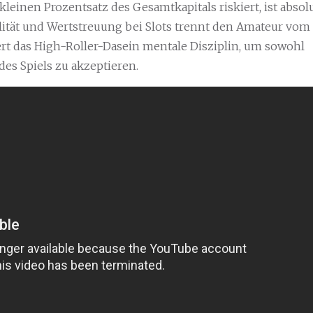
 kleinen Prozentsatz des Gesamtkapitals riskiert, ist absol
ilität und Wertstreuung bei Slots trennt den Amateur vom
dert das High-Roller-Dasein mentale Disziplin, um sowohl
 des Spiels zu akzeptieren.