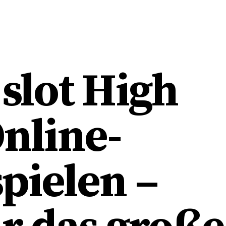
HOME
WORK
ABOU
slot High
Online-
pielen –