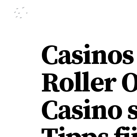
Casinos 
Roller 
Casino s