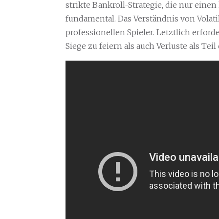
strikte Bankroll-Strategie, die nur einen
fundamental. Das Verständnis von Volat
professionellen Spieler. Letztlich erfor
Siege zu feiern als auch Verluste als Teil