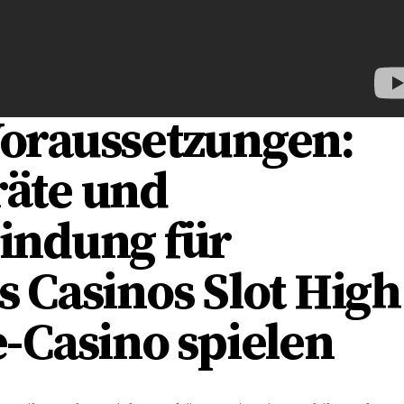
oraussetzungen:
räte und
indung für
s Casinos Slot High
e-Casino spielen