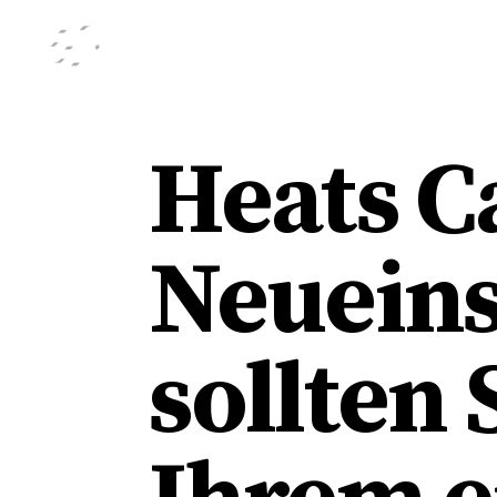
Heats C
Neueins
sollten 