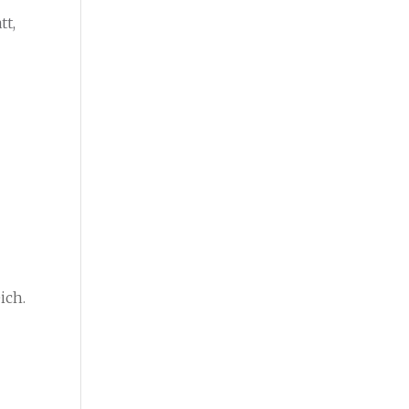
tt,
ich.