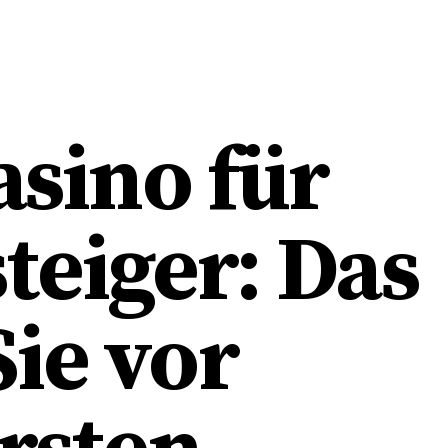
HOME
WORK
ABOU
asino für
teiger: Das
Sie vor