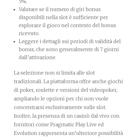
5%.
Valutare se il numero di giri bonus
disponibili nella slot è sufficiente per
esplorare il gioco nel contesto del bonus
ricevuto.
Leggere i dettagli sui periodi di validità del
bonus, che sono generalmente di 7 giorni
dall’attivazione.
La selezione non si limita alle slot
tradizionali. La piattaforma offre anche giochi
di poker, roulette e versioni del videopoker,
ampliando le opzioni per chi non vuole
concentrarsi esclusivamente sulle slot.
Inoltre, la presenza di un casinò dal vivo con
fornitori come Pragmatic Play Live ed
Evolution rappresenta un’ulteriore possibilità