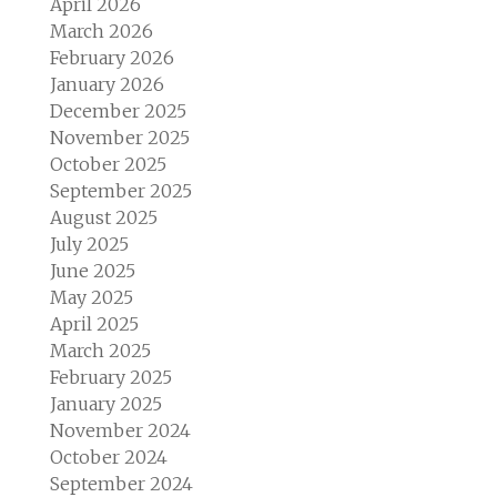
April 2026
March 2026
February 2026
January 2026
December 2025
November 2025
October 2025
September 2025
August 2025
July 2025
June 2025
May 2025
April 2025
March 2025
February 2025
January 2025
November 2024
October 2024
September 2024