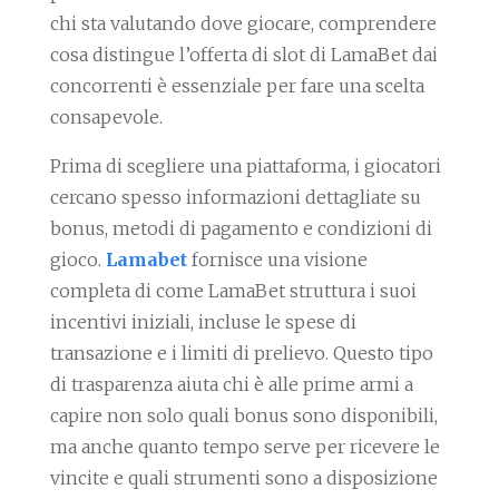
chi sta valutando dove giocare, comprendere
cosa distingue l’offerta di slot di LamaBet dai
concorrenti è essenziale per fare una scelta
consapevole.
Prima di scegliere una piattaforma, i giocatori
cercano spesso informazioni dettagliate su
bonus, metodi di pagamento e condizioni di
gioco.
Lamabet
fornisce una visione
completa di come LamaBet struttura i suoi
incentivi iniziali, incluse le spese di
transazione e i limiti di prelievo. Questo tipo
di trasparenza aiuta chi è alle prime armi a
capire non solo quali bonus sono disponibili,
ma anche quanto tempo serve per ricevere le
vincite e quali strumenti sono a disposizione