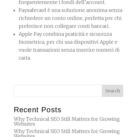
frequentemente i fondi dell’account.
Paysafecard è una soluzione anonima senza
richiedere un conto online, perfetta per chi
preferisce non collegare conti bancari.
Apple Pay combina praticità e sicurezza
biometrica, per chi usa dispositivi Apple e
vuole transazioni senza inserire numeri di
carta.
Recent Posts
Why Technical SEO Still Matters for Growing
Websites
Why Technical SEO Still Matters for Growing
Websites