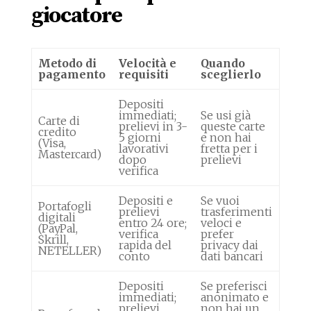
giocatore
Metodo di
Velocità e
Quando
pagamento
requisiti
sceglierlo
Depositi
immediati;
Se usi già
Carte di
prelievi in 3-
queste carte
credito
5 giorni
e non hai
(Visa,
lavorativi
fretta per i
Mastercard)
dopo
prelievi
verifica
Depositi e
Se vuoi
Portafogli
prelievi
trasferimenti
digitali
entro 24 ore;
veloci e
(PayPal,
verifica
prefer
Skrill,
rapida del
privacy dai
NETELLER)
conto
dati bancari
Depositi
Se preferisci
immediati;
anonimato e
prelievi
non hai un