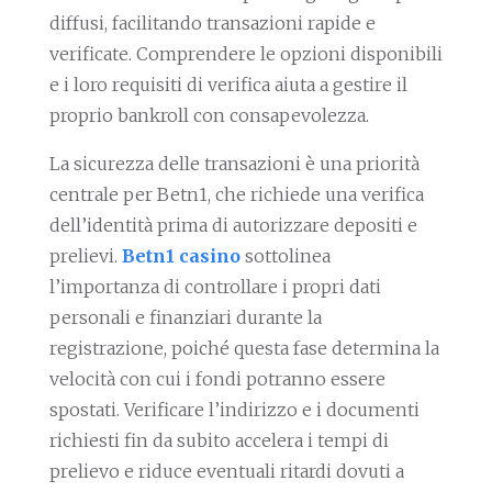
diffusi, facilitando transazioni rapide e
verificate. Comprendere le opzioni disponibili
e i loro requisiti di verifica aiuta a gestire il
proprio bankroll con consapevolezza.
La sicurezza delle transazioni è una priorità
centrale per Betn1, che richiede una verifica
dell’identità prima di autorizzare depositi e
prelievi.
Betn1 casino
sottolinea
l’importanza di controllare i propri dati
personali e finanziari durante la
registrazione, poiché questa fase determina la
velocità con cui i fondi potranno essere
spostati. Verificare l’indirizzo e i documenti
richiesti fin da subito accelera i tempi di
prelievo e riduce eventuali ritardi dovuti a