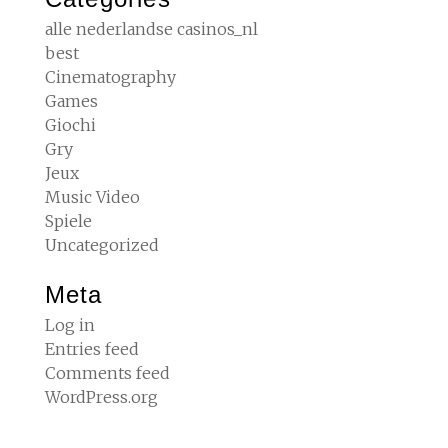
alle nederlandse casinos_nl
best
Cinematography
Games
Giochi
Gry
Jeux
Music Video
Spiele
Uncategorized
Meta
Log in
Entries feed
Comments feed
WordPress.org